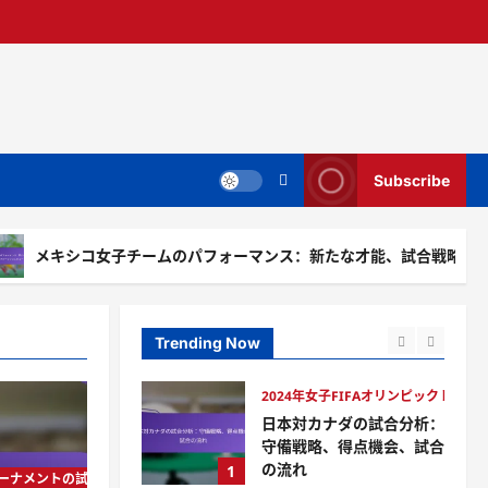
4 weeks ago
0
2024年女子FIFAオリンピックトー
メキシコ女子チームのパフ
ォーマンス：新たな才能、
試合戦略、パフォーマンス
3
レビュー
テッサ・ラングフォード
2024年女子FIFAオリンピックトー
4 weeks ago
0
2024年女子FIFAオリンピ
Subscribe
ックトーナメントにおける
選手比較：トップ選手の統
4
計、試合パフォーマンス、
コ女子チームのパフォーマンス：新たな才能、試合戦略、パフォーマン
影響分析
2024年女子FIFAオリンピックトー
テッサ・ラングフォード
2024年女子FIFAオリンピ
4 weeks ago
0
ックトーナメントにおける
Trending Now
ディフェンダー統計：タッ
5
クル、インターセプト、試
合への貢献
2024年女子FIFAオリンピックトー
テッサ・ラングフォード
日本対カナダの試合分析：
4 weeks ago
0
守備戦略、得点機会、試合
の流れ
1
クトーナメントの試合分析