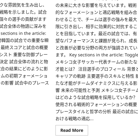
クな雰囲気を生み出し、
の未来に大きな影響を与えています。戦術
戦略を示しました。試合
的なフォーメーションと適応戦略を組み合
個々の選手の貢献がます
わせることで、チームは選手の強みを最大
試合全体の物語に深みを
限に引き出し、相手に効果的に対抗するこ
ions in the article:
とを目指しています。最近の試合では、有
リア対韓国の試合での重要な瞬
望なパフォーマンスと課題が見られ、成長
 最終スコアと試合の概要
と改善が必要な分野の両方が強調されてい
シスト 重要な防御プレー
ます。 Key sections in the article: Toggl
決定 試合全体の流れと物
メキシコ女子サッカー代表チームの新たな
試合の結果にどのように影
才能とは？ 注目選手のプロフィール 背景
ームの初期フォーメーショ
キャリアの軌跡 主要選手のスキルと特性 
その影響 試合中のプレース
たな才能がチームダイナミクスに与える影
響 未来の可能性と予測 メキシコ女子チー
はどのような試合戦略を採用しているか？
ad
使用される戦術的フォーメーションの概要
re
ut
プレースタイルと哲学の分析 最近の試合
おける戦略の適応...
Read
Read More
more