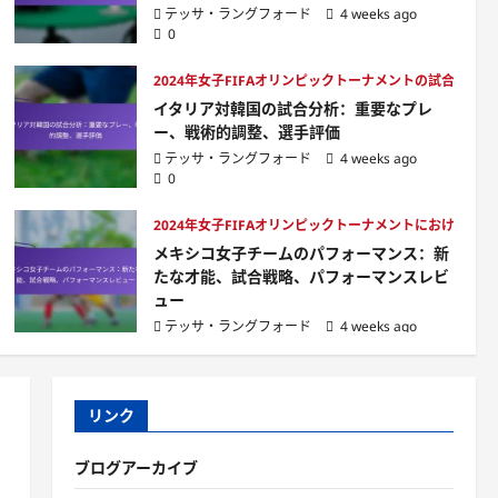
選手比較：トップ選手の統
4
テッサ・ラングフォード
4 weeks ago
計、試合パフォーマンス、
0
影響分析
2024年女子FIFAオリンピックトー
2024年女子FIFAオリンピックトーナメントの試合分析
テッサ・ラングフォード
2024年女子FIFAオリンピ
4 weeks ago
0
イタリア対韓国の試合分析：重要なプレ
ックトーナメントにおける
ー、戦術的調整、選手評価
ディフェンダー統計：タッ
5
テッサ・ラングフォード
4 weeks ago
クル、インターセプト、試
0
合への貢献
テッサ・ラングフォード
チームパフォーマンス
2024年女子FIFAオリンピックトーナメントにおけるチ
4 weeks ago
0
メキシコ女子チームのパフォーマンス：新
たな才能、試合戦略、パフォーマンスレビ
ュー
テッサ・ラングフォード
4 weeks ago
0
リンク
ブログアーカイブ