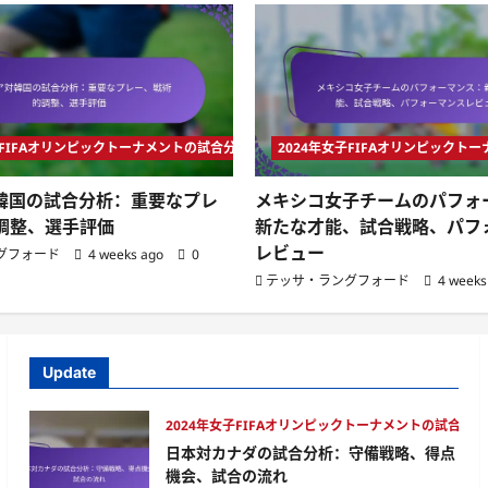
子FIFAオリンピックトーナメントの試合分析
2024年女子FIFAオリンピック
韓国の試合分析：重要なプレ
メキシコ女子チームのパフォ
調整、選手評価
新たな才能、試合戦略、パフ
レビュー
グフォード
4 weeks ago
0
テッサ・ラングフォード
4 weeks
Update
分析
2024年女子FIFAオリンピックトーナメントの試合分析
日本対カナダの試合分析：守備戦略、得点
機会、試合の流れ