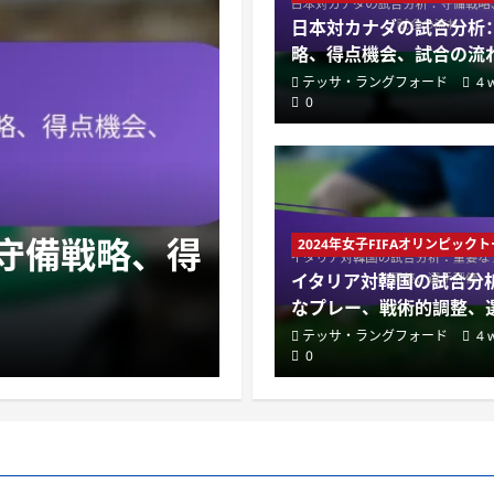
日本対カナダの試合分析
略、得点機会、試合の流
テッサ・ラングフォード
4 
0
2024年女子FIFAオリンピックトー
守備戦略、得
イタリア対韓
2024年女子FIFAオリンピッ
イタリア対韓国の試合分
ー、戦術的調
なプレー、戦術的調整、
テッサ・ラングフォード
4 
テッサ・ラングフォード
4 weeks
0