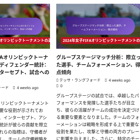
about
メ
キ
シ
コ
女
：
子
チ
ー
ム
IFAオリンピックトーナメントの選手統計
2024年女子FIFAオリンピックトーナメント
の
パ
、
フ
IFAオリンピックトーナ
グループステージマッチ分析：際立
ォ
ー
ディフェンダー統計：
た選手、チームフォーメーション、
マ
ン
ターセプト、試合への
、
点傾向
ス：
新
テッサ・ラングフォード
4 weeks ago
た
0
ォード
4 weeks ago
な
才
グループステージの試合では、卓越したパ
能、
試
フォーマンスを発揮した選手たちが目立
FAオリンピックトーナメント
合
戦
ち、彼らの活躍がチームの成功を決定づけ
要な役割が示されてお
略、
る重要な要素となりました。チームのフォ
、インターセプト、アシ
パ
フ
ーメーションは戦略を形成する上で重要な
統計が彼らの貢献を際立
ォ
役割を果たし、攻撃と守備の両方のプレー
れらの指標は、守備者が
ー
マ
に影響を与えました。さらに、特定のチー
し、チームの守備戦略を