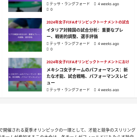
テッサ・ラングフォード
4 weeks ago
0
分析
2024年女子FIFAオリンピックトーナメントの試合分析
イタリア対韓国の試合分析：重要なプレ
ー、戦術的調整、選手評価
テッサ・ラングフォード
4 weeks ago
0
けるチームパフォーマンス
2024年女子FIFAオリンピックトーナメントにおける
メキシコ女子チームのパフォーマンス：新
たな才能、試合戦略、パフォーマンスレビ
ュー
テッサ・ラングフォード
4 weeks ago
0
パリで開催される夏季オリンピックの一環として、才能と競争のスリリング
表チームが参加するこの大会は、各チームがフィールドにもたらす独自