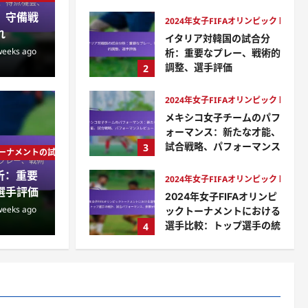
テッサ・ラングフォード
：守備戦
4 weeks ago
0
2024年女子FIFAオリンピックトー
れ
イタリア対韓国の試合分
weeks ago
析：重要なプレー、戦術的
調整、選手評価
2
テッサ・ラングフォード
20
4 weeks ago
0
2024年女子FIFAオリンピックトー
メキシコ女子チームのパフ
メ
ナメントの試合分析
ォーマンス：新たな才能、
試合戦略、パフォーマンス
3
国の試合分析：重要なプレ
新
クトーナメントの試合分析
レビュー
析：重要
テッサ・ラングフォード
2024年女子FIFAオリンピックトー
整、選手評価
レ
4 weeks ago
0
選手評価
2024年女子FIFAオリンピ
weeks ago
ックトーナメントにおける
 ago
0
テッ
選手比較：トップ選手の統
4
計、試合パフォーマンス、
影響分析
2024年女子FIFAオリンピックトー
テッサ・ラングフォード
2024年女子FIFAオリンピ
4 weeks ago
0
ックトーナメントにおける
ディフェンダー統計：タッ
5