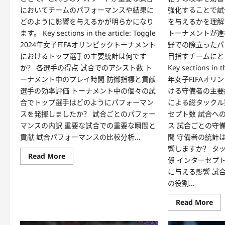
においてチームのパフォーマンスや結果に
強化することで試
どのように影響を与えるかが明らかになり
を与えるかを理解
ます。 Key sections in the article: Toggle
トーナメントが進
2024年女子FIFAオリンピックトーナメント
野での際立ったパ
におけるトップ選手の主要統計は何です
目指すチームにと
か？ 各選手の得点 試合でのアシスト数 ト
Key sections in t
ーナメント中のプレイ時間 防御指標と貢献
年女子FIFAオ
選手の効率評価 トーナメント中の個々の試
ける守備者の主要
合でトップ選手はどのようにパフォーマン
による総タックル
スを発揮しましたか？ 試合ごとのパフォー
セプト数 試合へ
マンスの内訳 重要な試合での重要な瞬間と
ス 試合ごとの守
貢献 試合パフォーマンスの比較分析...
間 守備者の統計
響しますか？ タ
Read
Read More
係 インターセプ
more
about
に与える影響 試
2024
の役割...
年
女
子
Re
Read More
FIFA
mo
オ
abo
リ
202