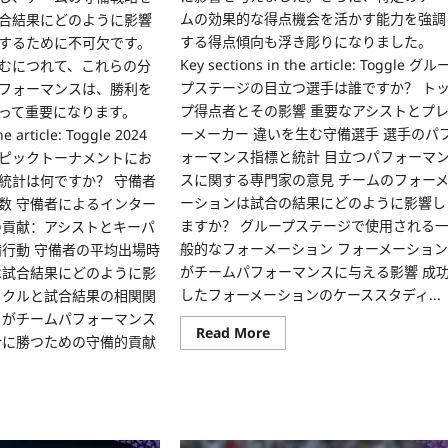
ン
ス
ムの効果的な得点機会を活かす能力を強調
合結果にどのように影響
レ
する得点傾向も浮き彫りになりました。
するために不可欠です。
ビ
ュ
Key sections in the article: Toggle グル
むにつれて、これらの分
ー
プステージの目立つ選手は誰ですか？ ト
フォーマンスは、勝利を
プ得点者とその影響 重要なアシストとプ
って重要になります。
ーメーカー 違いを生む守備選手 選手のパ
he article: Toggle 2024
ォーマンス指標と統計 目立つパフォーマ
リンピックトーナメントにお
スに関する専門家の意見 チームのフォー
統計は何ですか？ 守備者
ーションは試合の結果にどのように影響し
数 守備者によるインター
ますか？ グループステージで使用される
の貢献：アシストとキーパ
般的なフォーメーション フォーメーショ
備行動 守備者の平均出場時
がチームパフォーマンスに与える影響 成
は試合結果にどのように影
したフォーメーションのケーススタディ...
ックルと試合結果の相関関
トがチームパフォーマンス
Read
Read More
合に勝つための守備的貢献
more
about
グ
ル
ad
ー
re
プ
ut
ス
4
テ