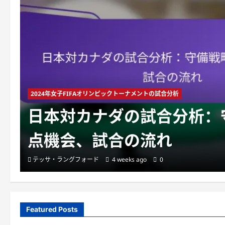
2024年女子FIFAオリンピックトーナメントの試合分析
ッ
日本対カナダの試合分析：
点機会、試合の流れ
テッサ・ラングフォード
4 weeks ago
0
Featured Posts