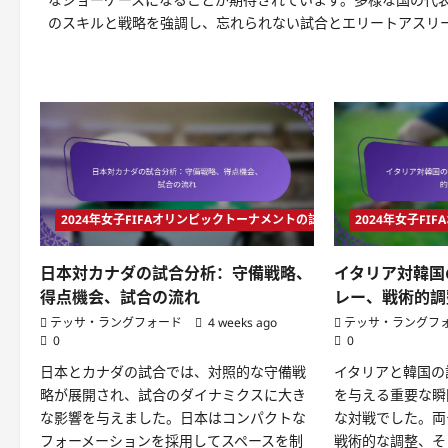
のスキルと戦略を強調し、忘れられない試合とエリートアスリ
2024年女子FIFAオリンピックトーナメントの試合分析
2024年女子F
日本対カナダの試合分析：守備戦略、
イタリア対韓国
得点機会、試合の流れ
レー、戦術的調
テッサ・ラングフォード
4 weeks ago
テッサ・ラングフ
0
0
日本とカナダの試合では、対照的な守備戦
イタリアと韓国の
略が展開され、試合のダイナミクスに大き
を与える重要な瞬
な影響を与えました。日本はコンパクトな
な対戦でした。両
フォーメーションを採用してスペースを制
戦術的な調整、そ