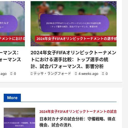
クル、インターセプト、試
合への貢献
2024年女子FIFAオリンピックトー
テッサ・ラングフォード
日本対カナダの試合分析：
4 weeks ago
0
守備戦略、得点機会、試合
の流れ
1
テッサ・ラングフォード
トーナメントにおけるチームパフォーマンス
2024年女子FIFAオリンピックトーナメントの選手統計
4 weeks ago
0
2024年女子FIFAオリンピックトー
ーマンス：
2024年女子FIFAオリンピックトーナメン
イタリア対韓国の試合分
析：重要なプレー、戦術的
ォーマンス
トにおける選手比較：トップ選手の統
調整、選手評価
2
計、試合パフォーマンス、影響分析
テッサ・ラングフォード
 ago
0
テッサ・ラングフォード
4 weeks ago
0
4 weeks ago
0
2024年女子FIFAオリンピックトー
メキシコ女子チームのパフ
ォーマンス：新たな才能、
試合戦略、パフォーマンス
3
More
レビュー
テッサ・ラングフォード
2024年女子FIFAオリンピックトー
2024年女子FIFAオリンピックトーナメントの試合分析
4 weeks ago
0
2024年女子FIFAオリンピ
日本対カナダの試合分析：守備戦略、得点
ックトーナメントにおける
機会、試合の流れ