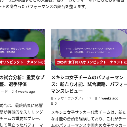
ートの際立ったパフォーマンスの舞台を整えます。
IFAオリンピックトーナメントの試合分析
2024年女子FIFAオリンピックトーナメン
の試合分析：重要なプ
メキシコ女子チームのパフォーマン
整、選手評価
ス：新たな才能、試合戦略、パフォ
マンスレビュー
ォード
4 weeks ago
テッサ・ラングフォード
4 weeks ago
0
試合は、最終結果に影響
間が特徴的なスリリング
メキシコ女子サッカー代表チームは、新た
チームの重要なプレー、
な才能の台頭を経験しており、これがチー
して際立ったパフォーマ
ムのパフォーマンスや国内の女子サッカー