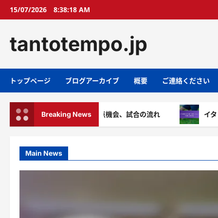
Skip
15/07/2026
8:38:20 AM
to
content
tantotempo.jp
トップページ
ブログアーカイブ
概要
ご連絡ください
分析：守備戦略、得点機会、試合の流れ
Breaking News
イタリア対韓国の
Main News