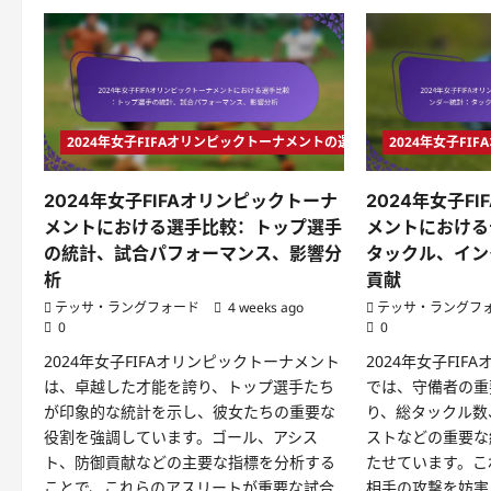
本
国
対
の
カ
試
ナ
合
ダ
分
の
析
試
重
合
要
分
な
2024年女子FIFAオリンピックトーナメントの選手統計
2024年女子F
析：
プ
守
レ
備
ー
戦
戦
2024年女子FIFAオリンピックトーナ
2024年女子F
略、
術
得
的
メントにおける選手比較：トップ選手
メントにおける
点
調
機
の統計、試合パフォーマンス、影響分
タックル、イン
整
会、
選
析
貢献
試
手
合
評
テッサ・ラングフォード
4 weeks ago
テッサ・ラングフ
の
価
0
0
流
れ
2024年女子FIFAオリンピックトーナメント
2024年女子FI
は、卓越した才能を誇り、トップ選手たち
では、守備者の重
が印象的な統計を示し、彼女たちの重要な
り、総タックル数
役割を強調しています。ゴール、アシス
ストなどの重要な
ト、防御貢献などの主要な指標を分析する
たせています。こ
ことで、これらのアスリートが重要な試合
相手の攻撃を妨害