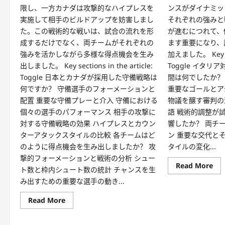
限し、一方カナダは攻撃的なハイプレスを
ンスがダイナミッ
実施して相手のビルドアップを妨害しまし
それぞれの強みと
た。この戦術的な戦いは、試合の流れを形
が進むにつれて、
成するだけでなく、両チームがそれぞれの
ます重要になり、
強みを活かしながら多様な得点機会を生み
加えました。 Key sect
出しました。 Key sections in the article:
Toggle イタ
Toggle 日本とカナダが採用した守備戦略は
間は何でしたか？
何ですか？ 守備選手のフォーメーションと
重要なゴールとア
配置 重要な守備プレーと介入 守備における
物議を醸す審判の
個々の選手のパフォーマンス 相手の攻撃に
語 戦術的調整が
対する守備戦略の効果 ハイプレスとカウン
響したか？ 両チ
ターアタックスタイルの比較 各チームはど
ン 重要な交代と
のように得点機会を生み出しましたか？ 攻
タイルの変化...
撃的フォーメーションと戦術の分析 シュー
Re
Read More
ト数と枠内シュート数の統計 チャンスを生
mo
abo
み出すための重要な選手の動き...
イ
タ
Read
Read More
リ
more
ア
about
対
日
韓